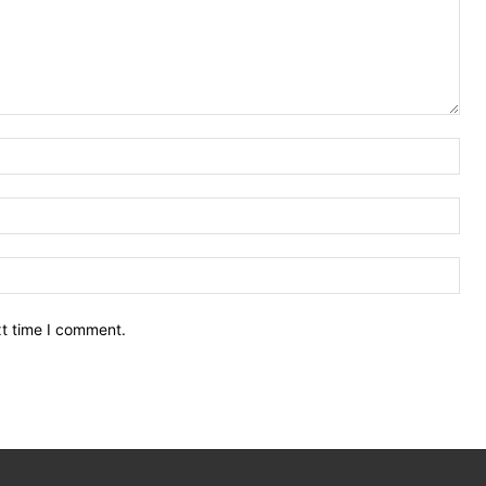
Nam
Ema
Web
xt time I comment.