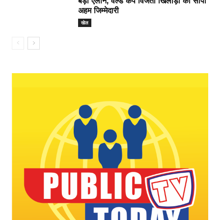
बड़ा ऐलान, वर्ल्ड कप विजेता खिलाड़ी को सौंपी
अहम जिम्मेदारी
खेल