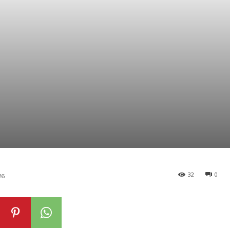
32
0
26