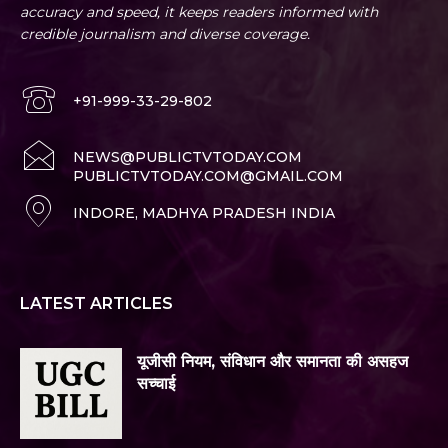
accuracy and speed, it keeps readers informed with
credible journalism and diverse coverage.
+91-999-33-29-802
NEWS@PUBLICTVTODAY.COM
PUBLICTVTODAY.COM@GMAIL.COM
INDORE, MADHYA PRADESH INDIA
LATEST ARTICLES
यूजीसी नियम, संविधान और समानता की असहज
सच्चाई