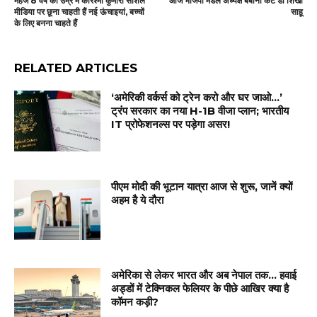
महज 8 वर्ष की उम्र में करिश्मा कुमारी सोशल
आज भाजपा मंडल अध्यक्ष बबीना कैंट डॉ शिखा
मीडिया पर छूना चाहती हैं नई ऊंचाइयां, बच्चों
साहू
के लिए बनना चाहते हैं
RELATED ARTICLES
‘अमेरिकी वर्कर्स को ट्रेन करो और घर जाओ…’
ट्रंप सरकार का नया H-1B वीजा प्लान; भारतीय
IT प्रोफेशनल्स पर पड़ेगा असर!
पीएम मोदी की भूटान यात्रा आज से शुरू, जानें क्यों
अहम है ये दौरा
अमेरिका से लेकर भारत और अब नेपाल तक… हवाई
अड्डों में टेक्निकल फेलियर के पीछे आखिर क्या है
कॉमन कड़ी?