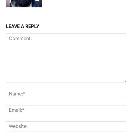
LEAVE A REPLY
Comment:
Na
Ema
Web