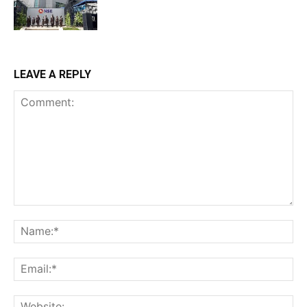
LEAVE A REPLY
Comment:
Na
Ema
Web