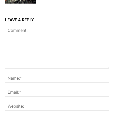
LEAVE A REPLY
Comment:
Na
Ema
Web