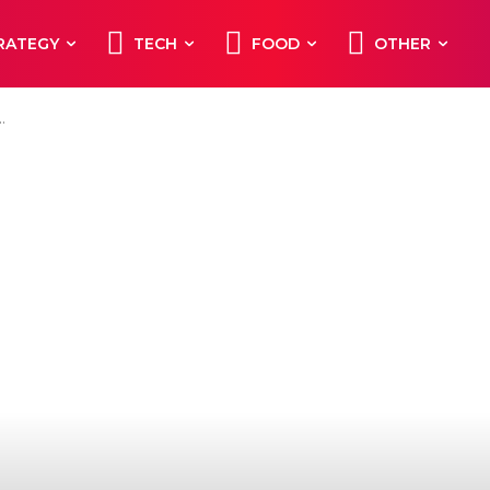
RATEGY
TECH
FOOD
OTHER
..