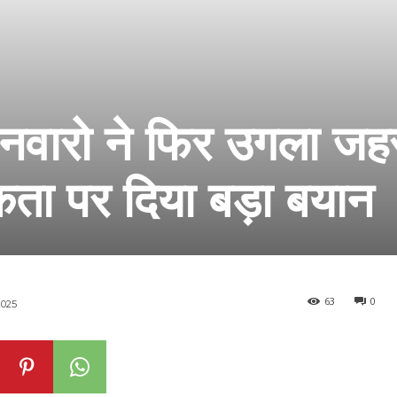
े नवारो ने फिर उगला जह
कता पर दिया बड़ा बयान
63
0
025