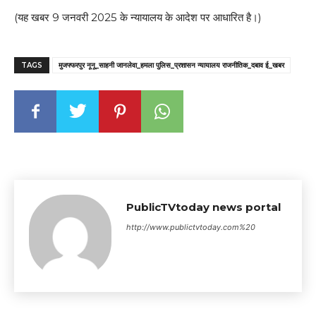
(यह खबर 9 जनवरी 2025 के न्यायालय के आदेश पर आधारित है।)
TAGS
मुजफ्फरपुर नूनू_साहनी जानलेवा_हमला पुलिस_प्रशासन न्यायालय राजनीतिक_दबाव ई_खबर
PublicTVtoday news portal
http://www.publictvtoday.com%20