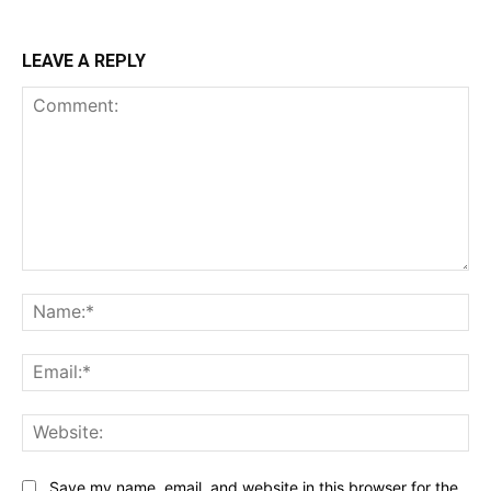
LEAVE A REPLY
Comment:
Na
Ema
Web
Save my name, email, and website in this browser for the