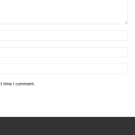
Nam
Ema
Web
xt time I comment.