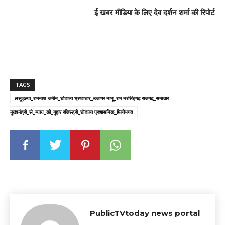
ई खबर मीडिया के लिए देव दर्शन शर्मा की रिपोर्ट
TAGS
लसूड़ल्या_रामनाथ जमीन_घोटाला भ्रष्टाचार_उजागर नानू_राम नरसिंहगढ़ राजगढ़_समाचार
मुख्यमंत्री_से_न्याय_की_गुहार रजिस्ट्री_घोटाला प्रशासनिक_मिलीभगत
PublicTVtoday news portal