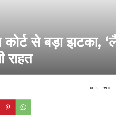
 कोर्ट से बड़ा झटका, ‘ल
ली राहत
85
0