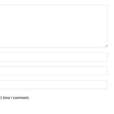
Nam
Ema
Web
xt time I comment.