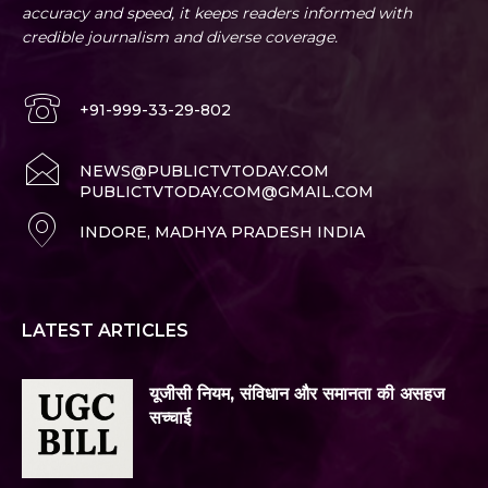
accuracy and speed, it keeps readers informed with
credible journalism and diverse coverage.
+91-999-33-29-802
NEWS@PUBLICTVTODAY.COM
PUBLICTVTODAY.COM@GMAIL.COM
INDORE, MADHYA PRADESH INDIA
LATEST ARTICLES
यूजीसी नियम, संविधान और समानता की असहज
सच्चाई