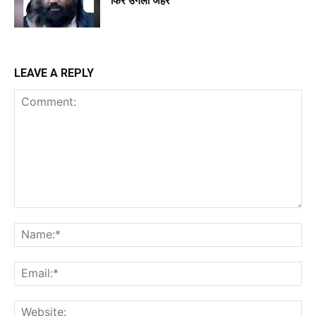
फिर उगला जहर
LEAVE A REPLY
Comment:
Na
Ema
Web