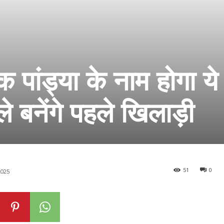
िक पांड्या के नाम होगा य
े बनेंगे पहले खिलाड़ी
51
0
025