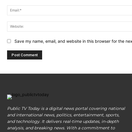
Save my name, email, and website in this browser for the ne
Public TV Today is a digital news portal covering national
and international news, politics, entertainment, sports,
and technology. It delivers real-time updates, in-depth
analysis, and breaking news. With a commitment to