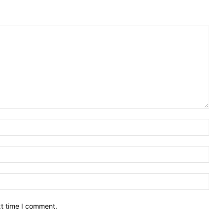
Nam
Ema
Web
xt time I comment.