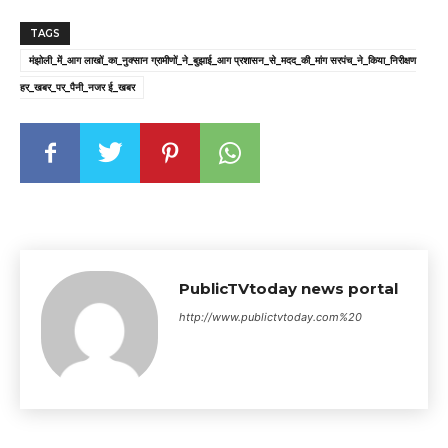
TAGS
मंझोली_में_आग लाखों_का_नुक्सान ग्रामीणों_ने_बुझाई_आग प्रशासन_से_मदद_की_मांग सरपंच_ने_किया_निरीक्षण
हर_खबर_पर_पैनी_नजर ई_खबर
PublicTVtoday news portal
http://www.publictvtoday.com%20