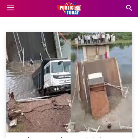
गुजरात
Business
Entertainment
Finance
Food
Gadgets
Home
गुजरात