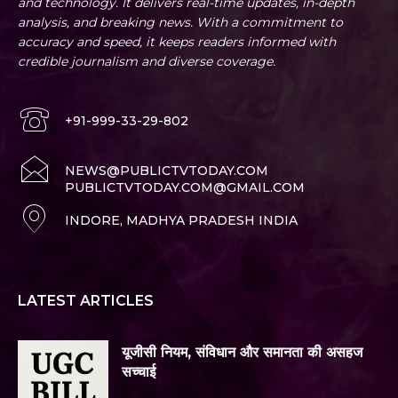
and technology. It delivers real-time updates, in-depth
analysis, and breaking news. With a commitment to
accuracy and speed, it keeps readers informed with
credible journalism and diverse coverage.
+91-999-33-29-802
NEWS@PUBLICTVTODAY.COM
PUBLICTVTODAY.COM@GMAIL.COM
INDORE, MADHYA PRADESH INDIA
LATEST ARTICLES
यूजीसी नियम, संविधान और समानता की असहज
सच्चाई