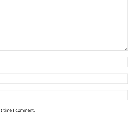
Nam
Ema
Web
xt time I comment.