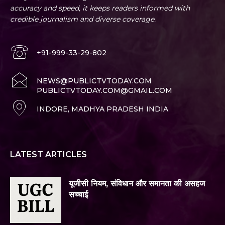
accuracy and speed, it keeps readers informed with
credible journalism and diverse coverage.
+91-999-33-29-802
NEWS@PUBLICTVTODAY.COM
PUBLICTVTODAY.COM@GMAIL.COM
INDORE, MADHYA PRADESH INDIA
LATEST ARTICLES
यूजीसी नियम, संविधान और समानता की असहज
सच्चाई