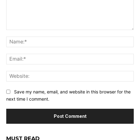
Comment:
Na
Ema
Web
Save my name, email, and website in this browser for the
next time I comment.
MUST READ