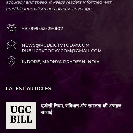
accuracy and speed, it keeps readers informed with
credible journalism and diverse coverage.
+91-999-33-29-802
NEWS@PUBLICTVTODAY.COM
PUBLICTVTODAY.COM@GMAIL.COM
INDORE, MADHYA PRADESH INDIA
LATEST ARTICLES
यूजीसी नियम, संविधान और समानता की असहज
सच्चाई