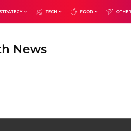
STRATEGY
TECH
FOOD
OTHE
ath News